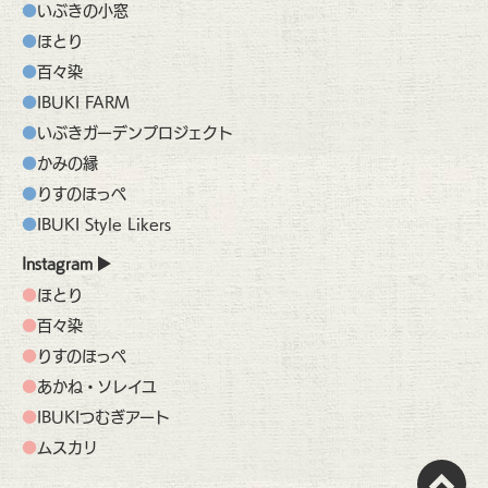
いぶきの小窓
ほとり
百々染
IBUKI FARM
いぶきガーデンプロジェクト
かみの縁
りすのほっぺ
IBUKI Style Likers
Instagram
ほとり
百々染
りすのほっぺ
あかね・ソレイユ
IBUKIつむぎアート
ムスカリ