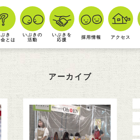
いぶき
いぶきの
いぶきを
採用情報
アクセス
祉会とは
活動
応援
アーカイブ