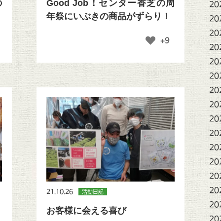
の
Good Job！センター香芝の周
20
年祭にいぶきの商品がずらり！
20
20
+9
20
20
20
20
20
20
20
20
20
20
20
21.10.26
活動日記
20
お客様に会える喜び
20