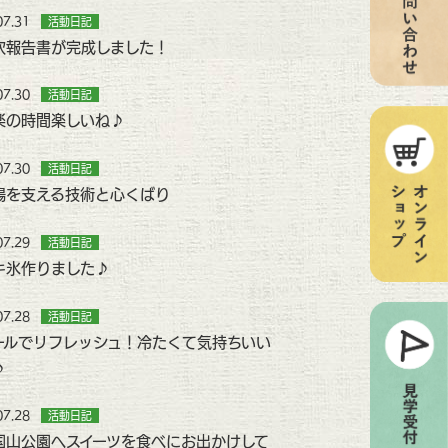
07.31
活動日記
次報告書が完成しました！
07.30
活動日記
楽の時間楽しいね♪
07.30
活動日記
場を支える技術と心くばり
07.29
活動日記
キ氷作りました♪
07.28
活動日記
ールでリフレッシュ！冷たくて気持ちいい
♪
07.28
活動日記
国山公園へスイーツを食べにお出かけして