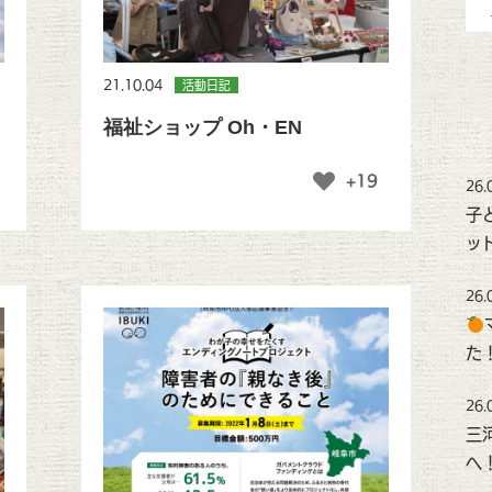
21.10.04
活動日記
福祉ショップ Oh・EN
+19
26.
子
ッ
26.
た
26.
三
へ