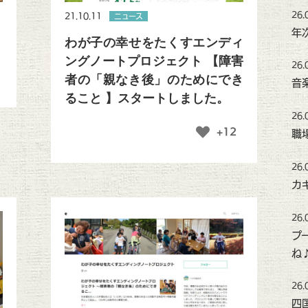
26.
21.10.11
ニュース
年
わが子の幸せをたくすエンディ
ングノートプロジェクト 【障害
26.
者の「親なき後」のためにでき
音
ること 】スタートしました。
26.
+12
職
26.
カ
26.
プ
ね
26.
四