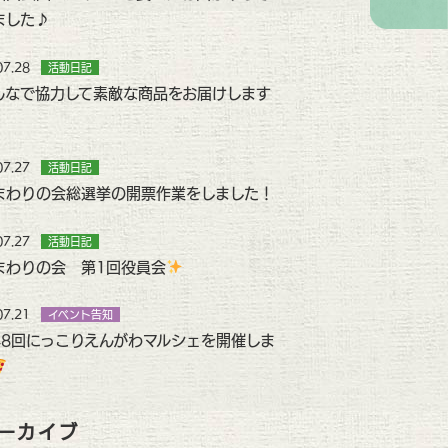
ました♪
07.28
活動日記
んなで協力して素敵な商品をお届けします
07.27
活動日記
まわりの会総選挙の開票作業をしました！
07.27
活動日記
まわりの会 第1回役員会
07.21
イベント告知
48回にっこりえんがわマルシェを開催しま
ーカイブ