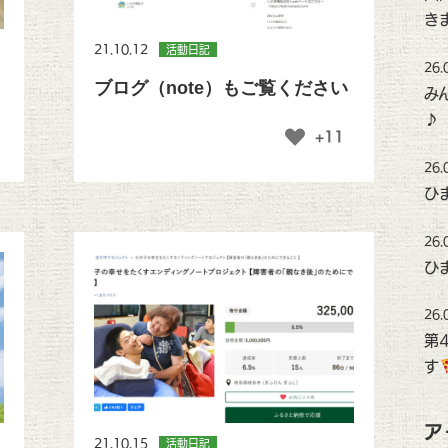
き
21.10.12
活動日記
26.
ブログ（note）もご覧ください
み
♪
+11
26.
ひ
26.
ひ
26.
第
す
ア
21.10.15
活動日記