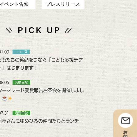
イベント告知
プレスリリース
01.09
ニュース
どもたちの笑顔をつなぐ「こども応援チケ
ト」はじまります！
08.05
活動日記
マーマレード受賞報告お茶会を開催しまし
！
07.31
活動日記
河亭さんにゆめひろの仲間たちとランチ
！