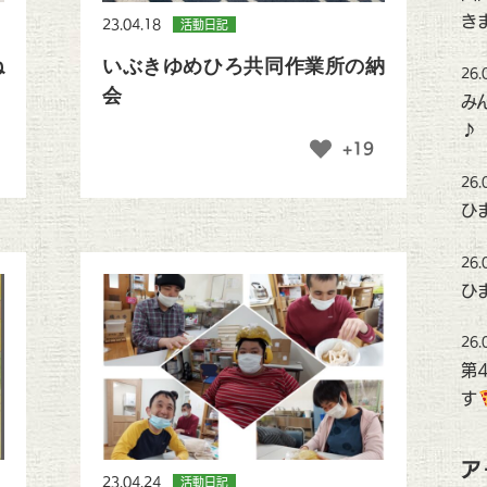
き
23.04.18
活動日記
ね
いぶきゆめひろ共同作業所の納
26.
会
み
♪
+19
26.
ひ
26.
ひ
26.
第
す
ア
23.04.24
活動日記