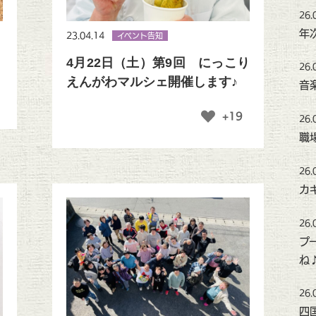
26.
年
23.04.14
イベント告知
4月22日（土）第9回 にっこり
26.
えんがわマルシェ開催します♪
音
+19
26.
職
26.
カ
26.
プ
ね
26.
四