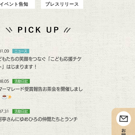
イベント告知
プレスリリース
01.09
ニュース
どもたちの笑顔をつなぐ「こども応援チケ
ト」はじまります！
08.05
活動日記
マーマレード受賞報告お茶会を開催しまし
！
07.31
活動日記
河亭さんにゆめひろの仲間たちとランチ
！