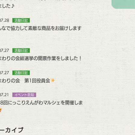
ました♪
07.28
活動日記
んなで協力して素敵な商品をお届けします
07.27
活動日記
まわりの会総選挙の開票作業をしました！
07.27
活動日記
まわりの会 第1回役員会
07.21
イベント告知
48回にっこりえんがわマルシェを開催しま
ーカイブ