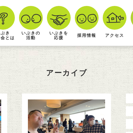
いぶき
いぶきの
いぶきを
採用情報
アクセス
祉会とは
活動
応援
アーカイブ