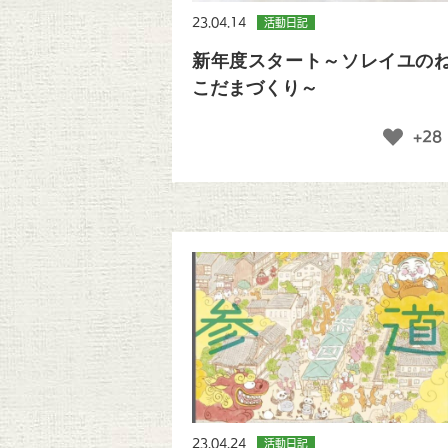
23.04.14
活動日記
新年度スタート～ソレイユの
こだまづくり～
+28
23.04.24
活動日記