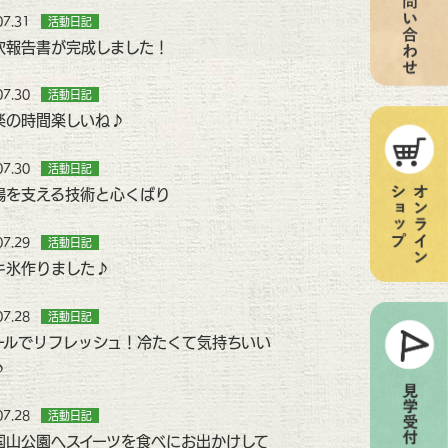
07.31
活動日記
次報告書が完成しました！
07.30
活動日記
楽の時間楽しいね♪
07.30
活動日記
場を支える技術と心くばり
07.29
活動日記
キ氷作りました♪
07.28
活動日記
ールでリフレッシュ！冷たくて気持ちいい
♪
07.28
活動日記
国山公園へスイーツを食べにお出かけして