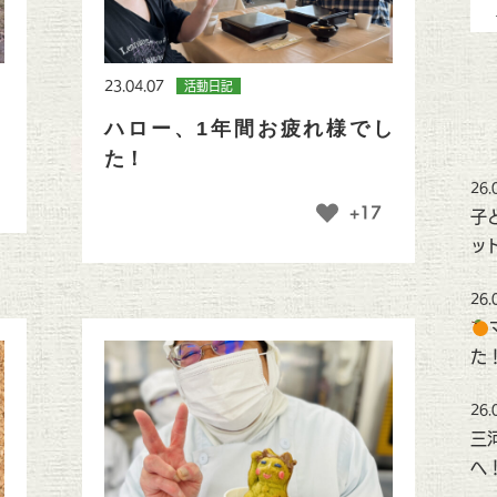
23.04.07
活動日記
ハロー、1年間お疲れ様でし
た！
26.
+17
子
ッ
26.
た
26.
三
へ