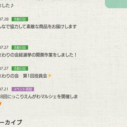
ました♪
07.28
活動日記
んなで協力して素敵な商品をお届けします
07.27
活動日記
まわりの会総選挙の開票作業をしました！
07.27
活動日記
まわりの会 第1回役員会
07.21
イベント告知
48回にっこりえんがわマルシェを開催しま
ーカイブ