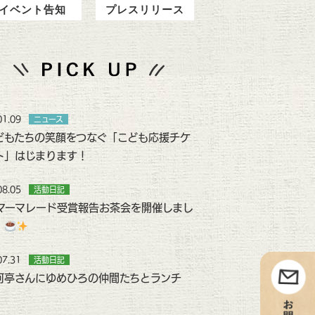
イベント告知
プレスリリース
01.09
ニュース
どもたちの笑顔をつなぐ「こども応援チケ
ト」はじまります！
08.05
活動日記
マーマレード受賞報告お茶会を開催しまし
！
07.31
活動日記
河亭さんにゆめひろの仲間たちとランチ
！