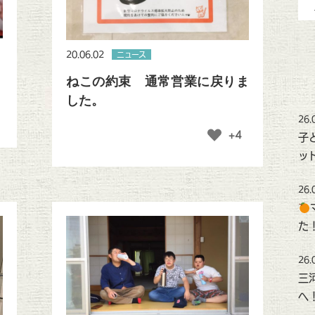
20.06.02
ニュース
ねこの約束 通常営業に戻りま
した。
26.
+4
子
ッ
26.
た
26.
三
へ