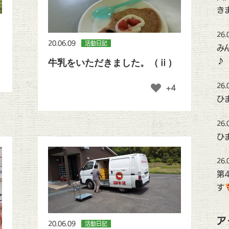
き
26.
20.06.09
活動日記
み
♪
牛乳をいただきました。（ⅱ）
26.
+4
ひ
26.
ひ
26.
第
す
ア
20.06.09
活動日記