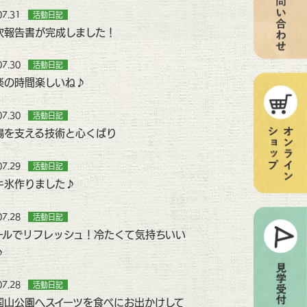
07.31
活動日記
次報告書が完成しました！
07.30
活動日記
楽の時間楽しいね♪
07.30
活動日記
場を支える技術と心くばり
07.29
活動日記
キ氷作りました♪
07.28
活動日記
ールでリフレッシュ！冷たくて気持ちいい
♪
07.28
活動日記
国山公園へスイーツを食べにお出かけして