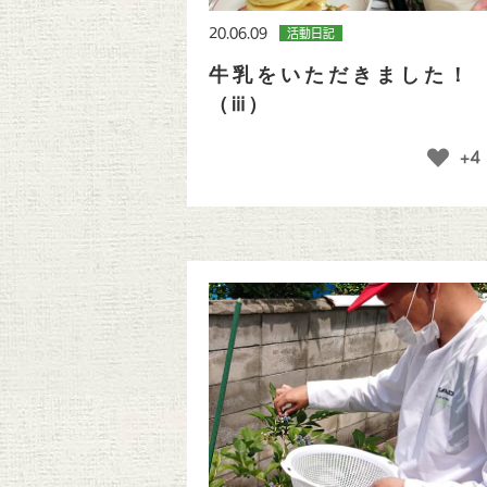
20.06.09
活動日記
牛乳をいただきました
（ⅲ）
+4