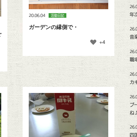
26.
年
20.06.04
活動日記
ガーデンの縁側で・
26.
ご
音
+4
26.
職
26.
カ
26.
プ
ね
26.
四