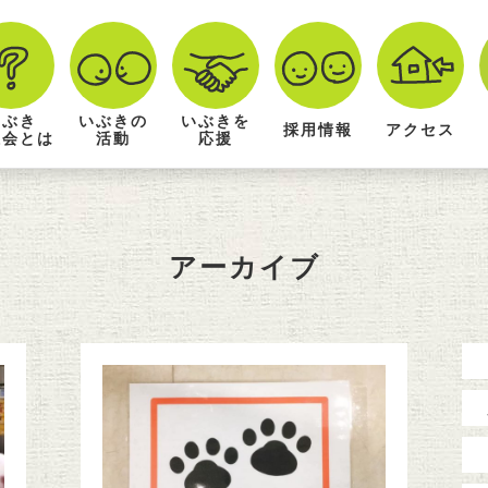
いぶき
いぶきの
いぶきを
採用情報
アクセス
祉会とは
活動
応援
アーカイブ