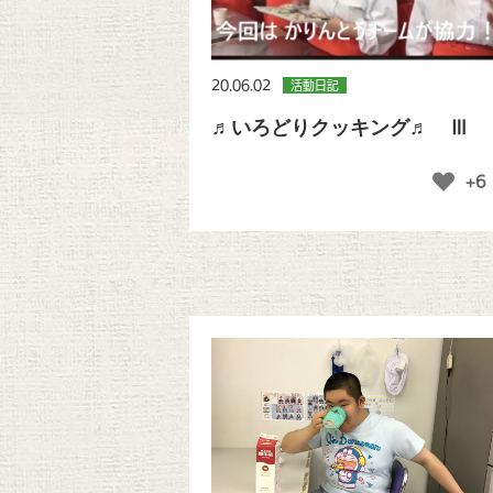
20.06.02
活動日記
♬いろどりクッキング♬ Ⅲ
+6