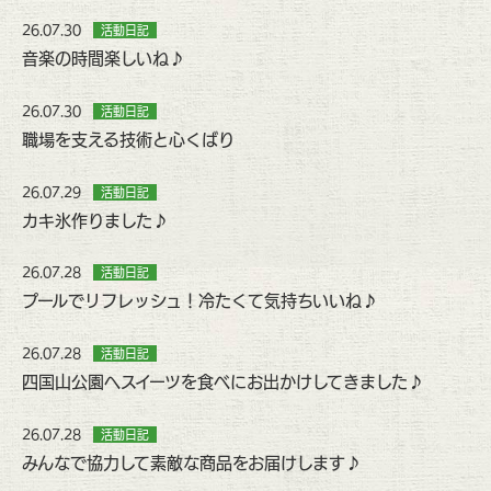
26.07.30
活動日記
音楽の時間楽しいね♪
26.07.30
活動日記
職場を支える技術と心くばり
26.07.29
活動日記
カキ氷作りました♪
26.07.28
活動日記
プールでリフレッシュ！冷たくて気持ちいいね♪
26.07.28
活動日記
四国山公園へスイーツを食べにお出かけしてきました♪
26.07.28
活動日記
みんなで協力して素敵な商品をお届けします♪