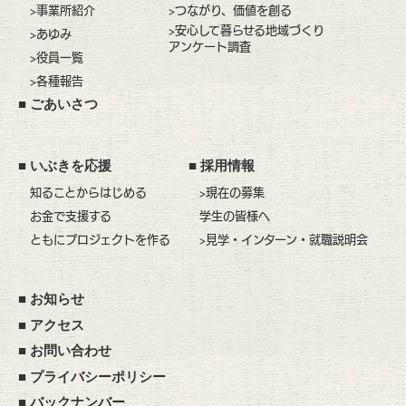
>事業所紹介
>つながり、価値を創る
>安心して暮らせる地域づくり
>あゆみ
アンケート調査
>役員一覧
>各種報告
■
ごあいさつ
■
いぶきを応援
■
採用情報
知ることからはじめる
>現在の募集
お金で支援する
学生の皆様へ
ともにプロジェクトを作る
>見学・インターン・就職説明会
■
お知らせ
■
アクセス
■
お問い合わせ
■
プライバシーポリシー
■
バックナンバー