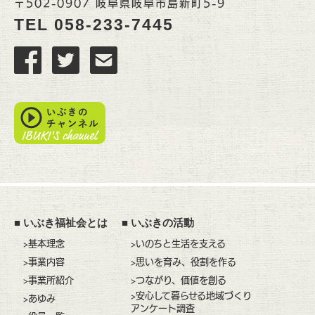
〒502-0907 岐阜県岐阜市島新町5-9
TEL
058-233-7445
■
いぶき福祉会とは
■
いぶきの活動
>基本理念
>いのちと生活を支える
>事業内容
>思いを育み、役割を作る
>事業所紹介
>つながり、価値を創る
>安心して暮らせる地域づくり
>あゆみ
アンケート調査