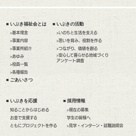
■
いぶき福祉会とは
■
いぶきの活動
>基本理念
>いのちと生活を支える
>事業内容
>思いを育み、役割を作る
>事業所紹介
>つながり、価値を創る
>安心して暮らせる地域づくり
>あゆみ
アンケート調査
>役員一覧
>各種報告
■
ごあいさつ
■
いぶきを応援
■
採用情報
知ることからはじめる
>現在の募集
お金で支援する
学生の皆様へ
ともにプロジェクトを作る
>見学・インターン・就職説明会