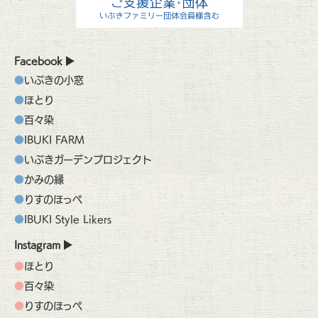
Facebook
いぶきの小窓
ほとり
百々染
IBUKI FARM
いぶきガーデンプロジェクト
かみの縁
りすのほっぺ
IBUKI Style Likers
Instagram
ほとり
百々染
りすのほっぺ