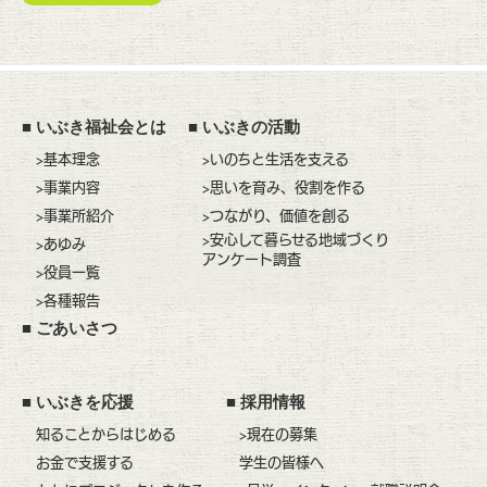
■
いぶき福祉会とは
■
いぶきの活動
>基本理念
>いのちと生活を支える
>事業内容
>思いを育み、役割を作る
>事業所紹介
>つながり、価値を創る
>安心して暮らせる地域づくり
>あゆみ
アンケート調査
>役員一覧
>各種報告
■
ごあいさつ
■
いぶきを応援
■
採用情報
知ることからはじめる
>現在の募集
お金で支援する
学生の皆様へ