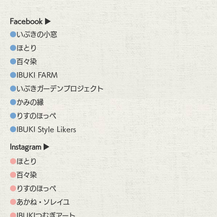
Facebook
いぶきの小窓
ほとり
百々染
IBUKI FARM
いぶきガーデンプロジェクト
かみの縁
りすのほっぺ
IBUKI Style Likers
Instagram
ほとり
百々染
りすのほっぺ
あかね・ソレイユ
IBUKIつむぎアート