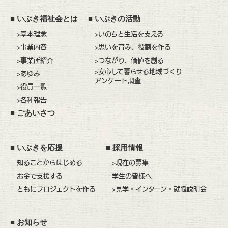
■
いぶき福祉会とは
■
いぶきの活動
>基本理念
>いのちと生活を支える
>事業内容
>思いを育み、役割を作る
>事業所紹介
>つながり、価値を創る
>安心して暮らせる地域づくり
>あゆみ
アンケート調査
>役員一覧
>各種報告
■
ごあいさつ
■
いぶきを応援
■
採用情報
知ることからはじめる
>現在の募集
お金で支援する
学生の皆様へ
ともにプロジェクトを作る
>見学・インターン・就職説明会
■
お知らせ