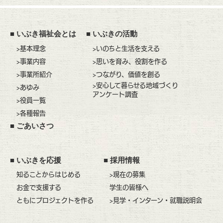
■
いぶき福祉会とは
■
いぶきの活動
>基本理念
>いのちと生活を支える
>事業内容
>思いを育み、役割を作る
>事業所紹介
>つながり、価値を創る
>安心して暮らせる地域づくり
>あゆみ
アンケート調査
>役員一覧
>各種報告
■
ごあいさつ
■
いぶきを応援
■
採用情報
知ることからはじめる
>現在の募集
お金で支援する
学生の皆様へ
ともにプロジェクトを作る
>見学・インターン・就職説明会