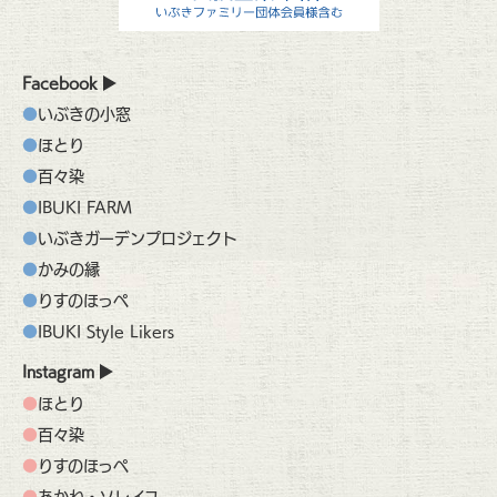
Facebook
いぶきの小窓
ほとり
百々染
IBUKI FARM
いぶきガーデンプロジェクト
かみの縁
りすのほっぺ
IBUKI Style Likers
Instagram
ほとり
百々染
りすのほっぺ