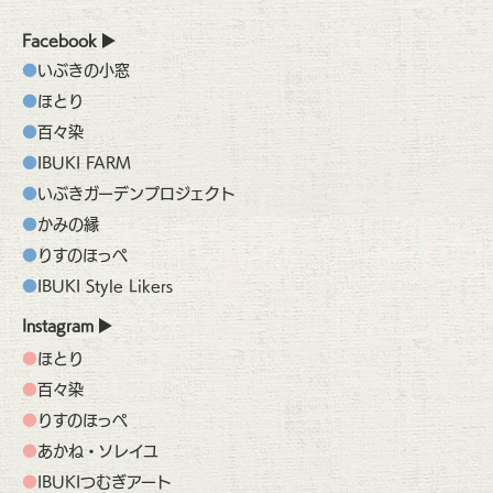
Facebook
いぶきの小窓
ほとり
百々染
IBUKI FARM
いぶきガーデンプロジェクト
かみの縁
りすのほっぺ
IBUKI Style Likers
Instagram
ほとり
百々染
りすのほっぺ
あかね・ソレイユ
IBUKIつむぎアート