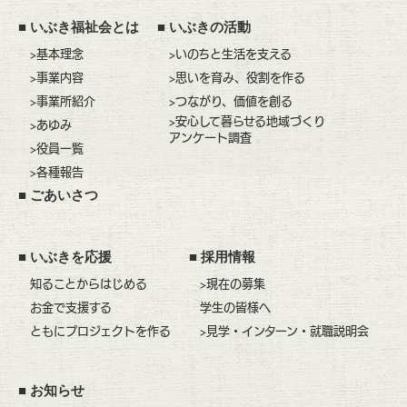
■
いぶき福祉会とは
■
いぶきの活動
>基本理念
>いのちと生活を支える
>事業内容
>思いを育み、役割を作る
>事業所紹介
>つながり、価値を創る
>安心して暮らせる地域づくり
>あゆみ
アンケート調査
>役員一覧
>各種報告
■
ごあいさつ
■
いぶきを応援
■
採用情報
知ることからはじめる
>現在の募集
お金で支援する
学生の皆様へ
ともにプロジェクトを作る
>見学・インターン・就職説明会
■
お知らせ