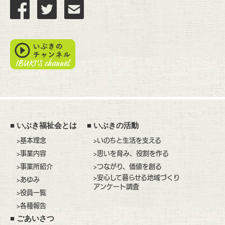
■
いぶき福祉会とは
■
いぶきの活動
>基本理念
>いのちと生活を支える
>事業内容
>思いを育み、役割を作る
>事業所紹介
>つながり、価値を創る
>安心して暮らせる地域づくり
>あゆみ
アンケート調査
>役員一覧
>各種報告
■
ごあいさつ