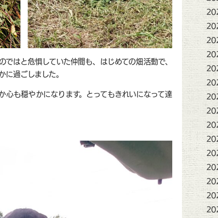
20
20
20
20
のではと危惧していた仲間も、はじめての畑活動で、
20
かに過ごしました。
20
か心も穏やかになります。とってもきれいになって達
20
20
20
20
20
20
20
20
20