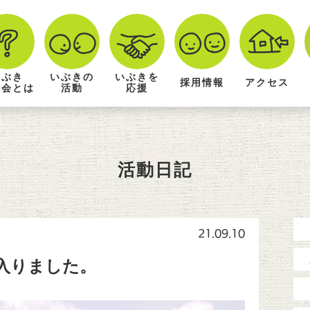
いぶき
いぶきの
いぶきを
採用情報
アクセス
祉会とは
活動
応援
活動日記
21.09.10
入りました。