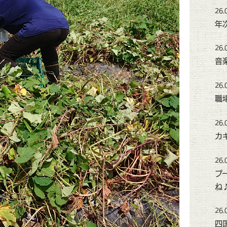
26.
年
26.
音
26.
職
26.
カ
26.
プ
ね
26.
四