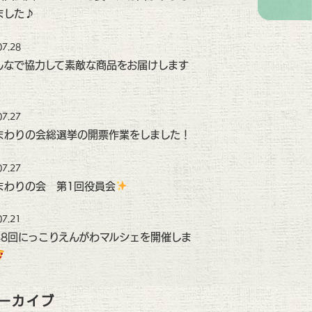
ました♪
07.28
んなで協力して素敵な商品をお届けします
07.27
まわりの会総選挙の開票作業をしました！
07.27
まわりの会 第1回役員会
07.21
48回にっこりえんがわマルシェを開催しま
ーカイブ