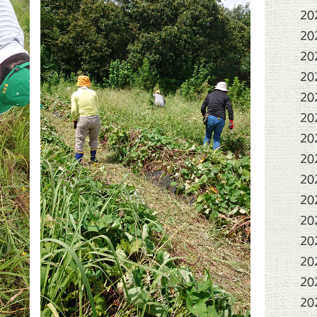
20
20
20
20
20
20
20
20
20
20
20
20
20
20
20