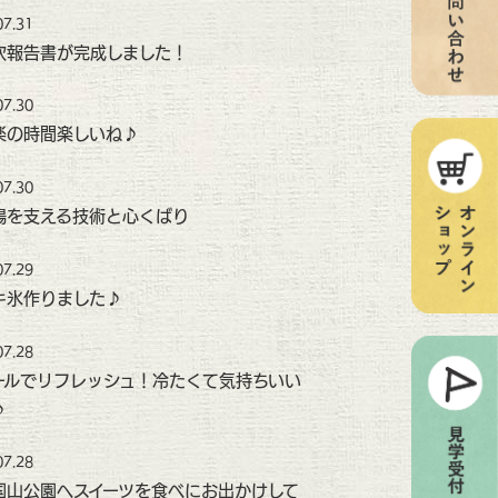
07.31
次報告書が完成しました！
07.30
楽の時間楽しいね♪
07.30
場を支える技術と心くばり
07.29
キ氷作りました♪
07.28
ールでリフレッシュ！冷たくて気持ちいい
♪
07.28
国山公園へスイーツを食べにお出かけして