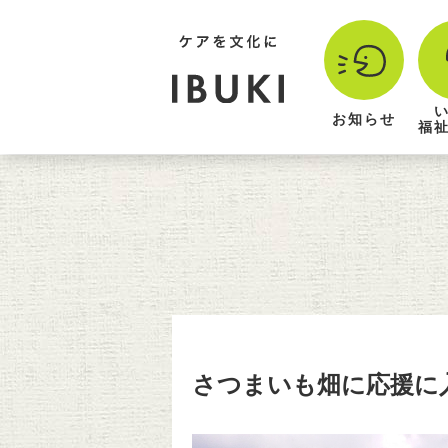
お知らせ
福
さつまいも畑に応援に