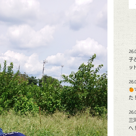
26.
子
ッ
26.
た
26.
三
へ