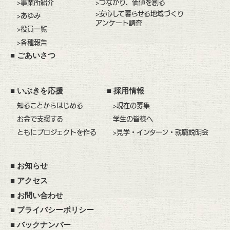
>事業所紹介
>つながり、価値を創る
>安心して暮らせる地域づくり
>あゆみ
アンケート調査
>役員一覧
>各種報告
■
ごあいさつ
■
いぶきを応援
■
採用情報
知ることからはじめる
>現在の募集
お金で支援する
学生の皆様へ
ともにプロジェクトを作る
>見学・インターン・就職説明会
■
お知らせ
■
アクセス
■
お問い合わせ
■
プライバシーポリシー
■
バックナンバー