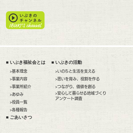
■
いぶき福祉会とは
■
いぶきの活動
>基本理念
>いのちと生活を支える
>事業内容
>思いを育み、役割を作る
>事業所紹介
>つながり、価値を創る
>安心して暮らせる地域づくり
>あゆみ
アンケート調査
>役員一覧
>各種報告
■
ごあいさつ