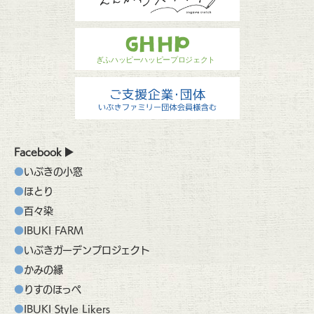
Facebook
いぶきの小窓
ほとり
百々染
IBUKI FARM
いぶきガーデンプロジェクト
かみの縁
りすのほっぺ
IBUKI Style Likers