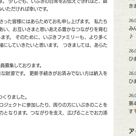
す。 少しでも、いぶきの日常をお伝えできればと、総
き
みいただければ幸いです。
26.
さった皆様にはあらためてお礼申し上げます。 私たち
み
あい、お互いさまと思いあえる豊かなつながりを育む
♪
ます。 そのために、いぶきファミリーも、より多く
場にしていきたいと思います。 つきましては、あらた
26.
ひ
会員募集しております。
な財源です。 更新手続きがお済みでない方は納入を
26.
ひ
26.
つくりました。
第
ロジェクトに参加したり、周りの方にいぶきのことを
す
力となります。つながりを支え、広げることでお力添
ア