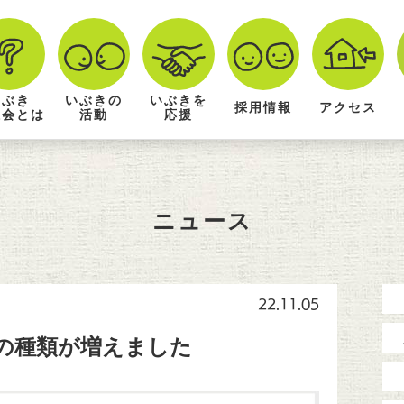
いぶき
いぶきの
いぶきを
採用情報
アクセス
祉会とは
活動
応援
ニュース
22.11.05
の種類が増えました