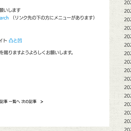
20
願いします
20
rch
（リンク先の下の方にメニューがあります）
20
20
20
イト
凸と凹
20
を賜りますようよろしくお願いします。
20
20
20
20
20
20
>
記事
一覧へ
次の記事
20
20
20
20