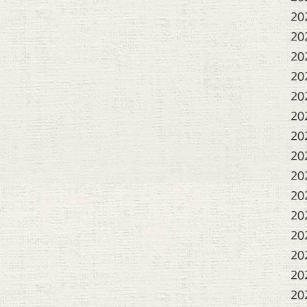
20
20
20
20
20
20
20
20
20
20
20
20
20
20
20