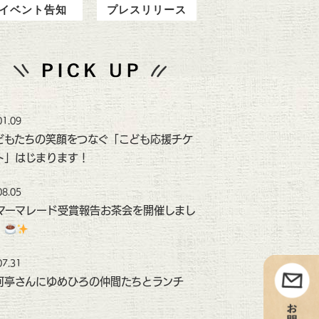
イベント告知
プレスリリース
01.09
どもたちの笑顔をつなぐ「こども応援チケ
ト」はじまります！
08.05
マーマレード受賞報告お茶会を開催しまし
！
07.31
河亭さんにゆめひろの仲間たちとランチ
！