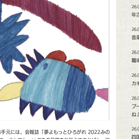
26.
年
26.
音
26.
職
26.
カ
26.
プ
ね
26.
手元には、会報誌「夢よもっとひろがれ 2022みの
四