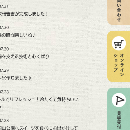
07.31
次報告書が完成しました！
07.30
楽の時間楽しいね♪
07.30
場を支える技術と心くばり
07.29
キ氷作りました♪
07.28
ールでリフレッシュ！冷たくて気持ちいい
♪
07.28
国山公園へスイーツを食べにお出かけして