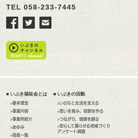
TEL
058-233-7445
■
いぶき福祉会とは
■
いぶきの活動
>基本理念
>いのちと生活を支える
>事業内容
>思いを育み、役割を作る
>事業所紹介
>つながり、価値を創る
>安心して暮らせる地域づくり
>あゆみ
アンケート調査
>役員一覧