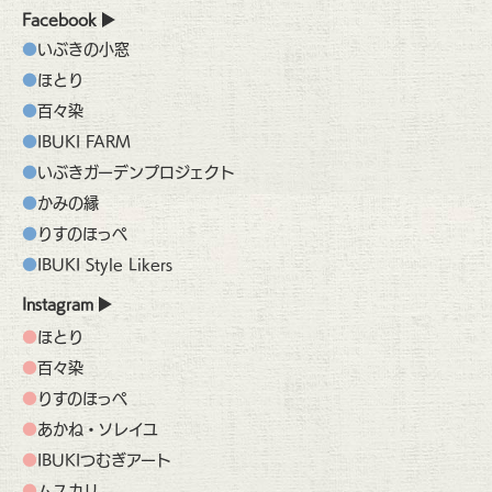
Facebook
いぶきの小窓
ほとり
百々染
IBUKI FARM
いぶきガーデンプロジェクト
かみの縁
りすのほっぺ
IBUKI Style Likers
Instagram
ほとり
百々染
りすのほっぺ
あかね・ソレイユ
IBUKIつむぎアート
ムスカリ