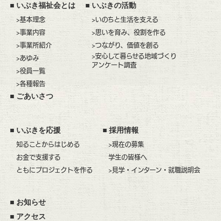
■
いぶき福祉会とは
■
いぶきの活動
>基本理念
>いのちと生活を支える
>事業内容
>思いを育み、役割を作る
>事業所紹介
>つながり、価値を創る
>安心して暮らせる地域づくり
>あゆみ
アンケート調査
>役員一覧
>各種報告
■
ごあいさつ
■
いぶきを応援
■
採用情報
知ることからはじめる
>現在の募集
お金で支援する
学生の皆様へ
ともにプロジェクトを作る
>見学・インターン・就職説明会
■
お知らせ
■
アクセス