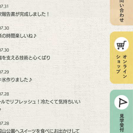
07.31
次報告書が完成しました！
07.30
楽の時間楽しいね♪
07.30
場を支える技術と心くばり
07.29
キ氷作りました♪
07.28
ールでリフレッシュ！冷たくて気持ちいい
♪
07.28
国山公園へスイーツを食べにお出かけして