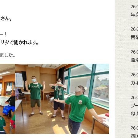
26.
年
林さん。
26.
ー！
音
ロリダで開かれます。
26.
ました。
職
26.
カ
26.
プ
ね
26.
四