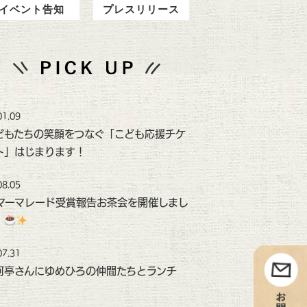
イベント告知
プレスリリース
01.09
どもたちの笑顔をつなぐ「こども応援チケ
ト」はじまります！
08.05
マーマレード受賞報告お茶会を開催しまし
！
07.31
河亭さんにゆめひろの仲間たちとランチ
！