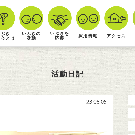
いぶき
いぶきの
いぶきを
採用情報
アクセス
祉会とは
活動
応援
活動日記
23.06.05