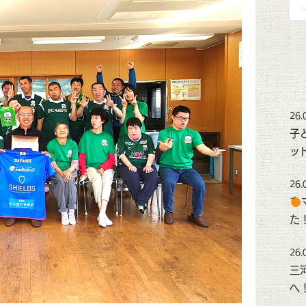
26.
子
ッ
26.
た
26.
三
へ