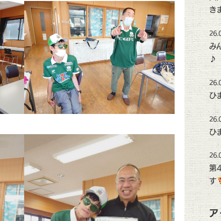
き
26.
み
♪
26.
ひ
26.
ひ
26.
第
す
ア