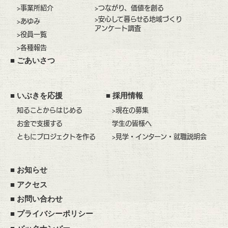
>事業所紹介
>つながり、価値を創る
>安心して暮らせる地域づくり
>あゆみ
アンケート調査
>役員一覧
>各種報告
■
ごあいさつ
■
いぶきを応援
■
採用情報
知ることからはじめる
>現在の募集
お金で支援する
学生の皆様へ
ともにプロジェクトを作る
>見学・インターン・就職説明会
■
お知らせ
■
アクセス
■
お問い合わせ
■
プライバシーポリシー