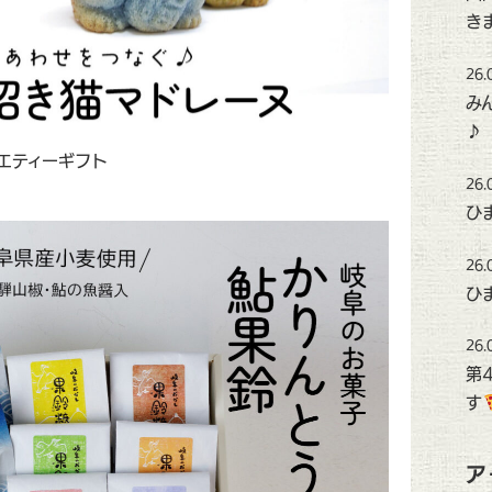
き
26.
み
♪
エティーギフト
26.
ひ
26.
ひ
26.
第
す
ア