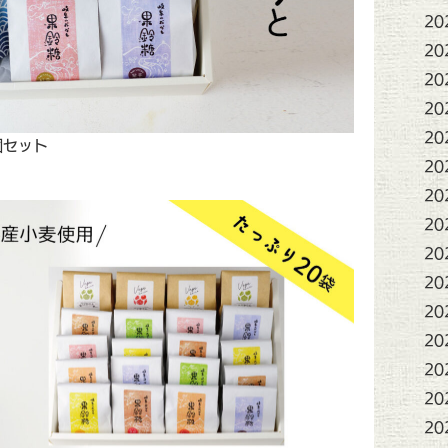
20
20
20
20
20
個セット
20
20
20
20
20
20
20
20
20
20