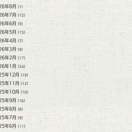
26年8月
(1)
26年7月
(15)
26年6月
(9)
26年5月
(15)
26年4月
(7)
26年3月
(9)
26年2月
(17)
26年1月
(24)
25年12月
(19)
25年11月
(12)
25年10月
(10)
25年9月
(16)
25年8月
(8)
25年7月
(9)
25年6月
(11)