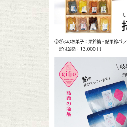
②ぎふのお菓子：果鈴糖・鮎果鈴バラ
寄付金額：13,000 円