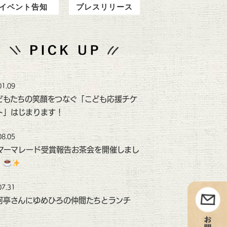
イベント告知
プレスリリース
01.09
どもたちの笑顔をつなぐ「こども応援チケ
ト」はじまります！
08.05
マーマレード受賞報告お茶会を開催しまし
！
07.31
河亭さんにゆめひろの仲間たちとランチ
！