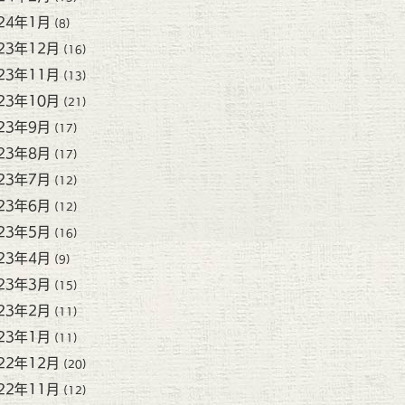
24年1月
(8)
23年12月
(16)
23年11月
(13)
23年10月
(21)
23年9月
(17)
23年8月
(17)
23年7月
(12)
23年6月
(12)
23年5月
(16)
23年4月
(9)
23年3月
(15)
23年2月
(11)
23年1月
(11)
22年12月
(20)
22年11月
(12)