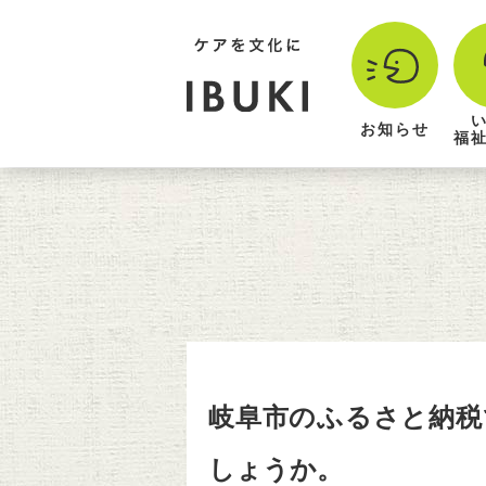
お知らせ
福
岐阜市のふるさと納税
しょうか。