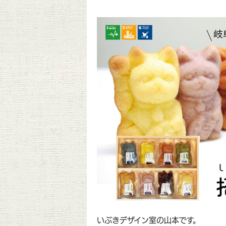
いぶきデザイン室の山本です。