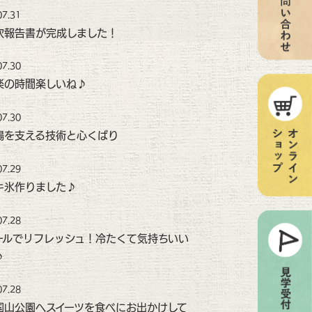
07.31
次報告書が完成しました！
07.30
楽の時間楽しいね♪
07.30
場を支える技術と心くばり
07.29
キ氷作りました♪
07.28
ールでリフレッシュ！冷たくて気持ちいい
♪
07.28
国山公園へスイーツを食べにお出かけして