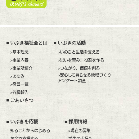
■
いぶき福祉会とは
■
いぶきの活動
>基本理念
>いのちと生活を支える
>事業内容
>思いを育み、役割を作る
>事業所紹介
>つながり、価値を創る
>安心して暮らせる地域づくり
>あゆみ
アンケート調査
>役員一覧
>各種報告
■
ごあいさつ
■
いぶきを応援
■
採用情報
知ることからはじめる
>現在の募集
お金で支援する
学生の皆様へ