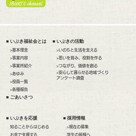
■
いぶき福祉会とは
■
いぶきの活動
>基本理念
>いのちと生活を支える
>事業内容
>思いを育み、役割を作る
>事業所紹介
>つながり、価値を創る
>安心して暮らせる地域づくり
>あゆみ
アンケート調査
>役員一覧
>各種報告
■
ごあいさつ
■
いぶきを応援
■
採用情報
知ることからはじめる
>現在の募集
お金で支援する
学生の皆様へ