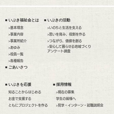
■
いぶき福祉会とは
■
いぶきの活動
>基本理念
>いのちと生活を支える
>事業内容
>思いを育み、役割を作る
>事業所紹介
>つながり、価値を創る
>安心して暮らせる地域づくり
>あゆみ
アンケート調査
>役員一覧
>各種報告
■
ごあいさつ
■
いぶきを応援
■
採用情報
知ることからはじめる
>現在の募集
お金で支援する
学生の皆様へ
ともにプロジェクトを作る
>見学・インターン・就職説明会