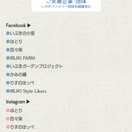
Facebook
いぶきの小窓
ほとり
百々染
IBUKI FARM
いぶきガーデンプロジェクト
かみの縁
りすのほっぺ
IBUKI Style Likers
Instagram
ほとり
百々染
りすのほっぺ