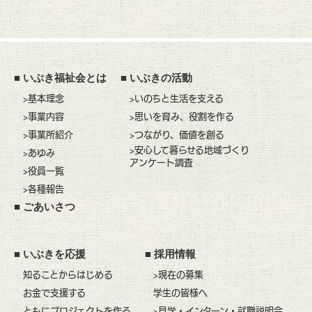
■
いぶき福祉会とは
■
いぶきの活動
>基本理念
>いのちと生活を支える
>事業内容
>思いを育み、役割を作る
>事業所紹介
>つながり、価値を創る
>安心して暮らせる地域づくり
>あゆみ
アンケート調査
>役員一覧
>各種報告
■
ごあいさつ
■
いぶきを応援
■
採用情報
知ることからはじめる
>現在の募集
お金で支援する
学生の皆様へ
ともにプロジェクトを作る
>見学・インターン・就職説明会