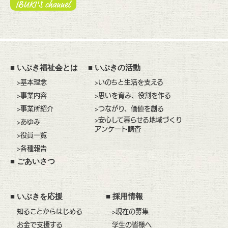
■
いぶき福祉会とは
■
いぶきの活動
>基本理念
>いのちと生活を支える
>事業内容
>思いを育み、役割を作る
>事業所紹介
>つながり、価値を創る
>安心して暮らせる地域づくり
>あゆみ
アンケート調査
>役員一覧
>各種報告
■
ごあいさつ
■
いぶきを応援
■
採用情報
知ることからはじめる
>現在の募集
お金で支援する
学生の皆様へ