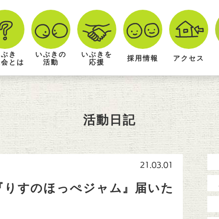
いぶき
いぶきの
いぶきを
採用情報
アクセス
祉会とは
活動
応援
活動日記
21.03.01
『りすのほっぺジャム』届いた
）