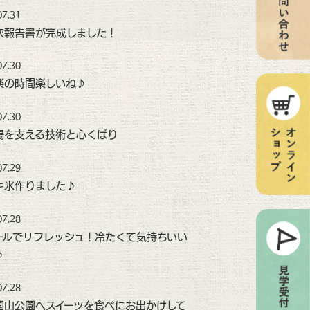
07.31
次報告書が完成しました！
07.30
楽の時間楽しいね♪
07.30
場を支える技術と心くばり
07.29
キ氷作りました♪
07.28
ールでリフレッシュ！冷たくて気持ちいい
♪
07.28
国山公園へスイーツを食べにお出かけして