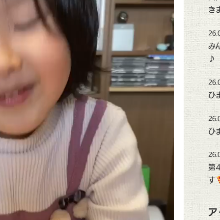
き
26.
み
♪
26.
ひ
26.
ひ
26.
第
す
ア