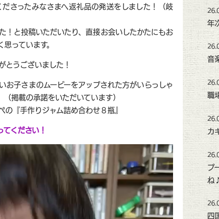
にご参加くださったみなさまへ返礼品の発送をしました！（岐
26.
年
した！と投稿いただいたり、直接お会いしたかたにもお
く思っています。
26.
音
がとうございました！
26.
しいお子さまのムービーをアップされた方がいらっしゃ
職
。（掲載の承諾をいただいています）
ぺの『手作りジャム詰め合わせ８瓶』
26.
ってください！
カ
26.
プ
ね
26.
四