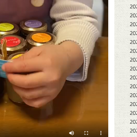
20
20
20
20
20
20
20
20
20
20
20
20
20
20
20