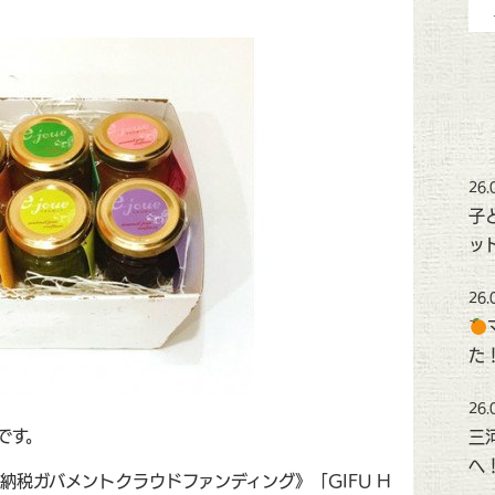
26.
子
ッ
26.
た
26.
です。
三
へ
税ガバメントクラウドファンディング》「GIFU H