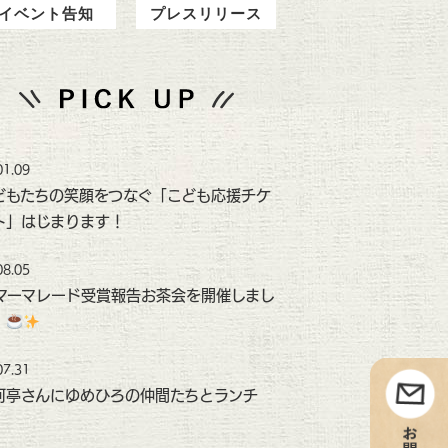
イベント告知
プレスリリース
01.09
どもたちの笑顔をつなぐ「こども応援チケ
ト」はじまります！
08.05
マーマレード受賞報告お茶会を開催しまし
！
07.31
河亭さんにゆめひろの仲間たちとランチ
！