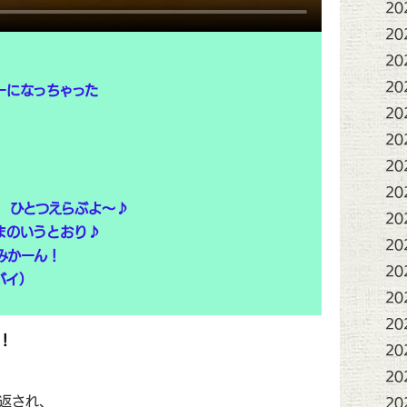
20
20
20
20
ーになっちゃった
20
20
20
20
 ひとつえらぶよ～♪
20
まのいうとおり♪
20
みかーん！
20
バイ）
20
20
～！
20
20
返され、
20