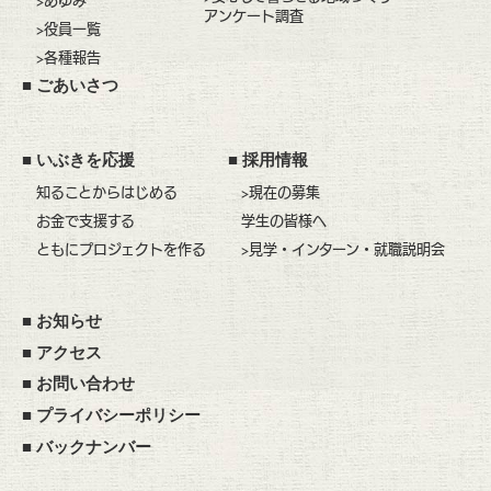
>あゆみ
アンケート調査
>役員一覧
>各種報告
■
ごあいさつ
■
いぶきを応援
■
採用情報
知ることからはじめる
>現在の募集
お金で支援する
学生の皆様へ
ともにプロジェクトを作る
>見学・インターン・就職説明会
■
お知らせ
■
アクセス
■
お問い合わせ
■
プライバシーポリシー
■
バックナンバー