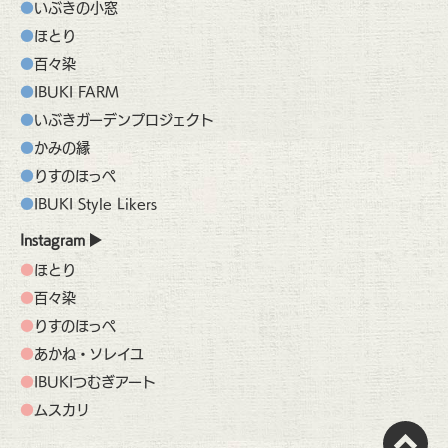
いぶきの小窓
ほとり
百々染
IBUKI FARM
いぶきガーデンプロジェクト
かみの縁
りすのほっぺ
IBUKI Style Likers
Instagram
ほとり
百々染
りすのほっぺ
あかね・ソレイユ
IBUKIつむぎアート
ムスカリ